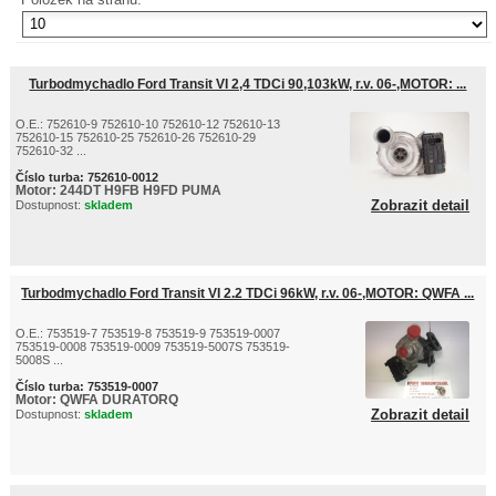
Turbodmychadlo Ford Transit VI 2,4 TDCi 90,103kW, r.v. 06-,MOTOR: ...
O.E.: 752610-9 752610-10 752610-12 752610-13
752610-15 752610-25 752610-26 752610-29
752610-32 ...
Číslo turba:
752610-0012
Motor:
244DT H9FB H9FD PUMA
Zobrazit detail
Dostupnost:
skladem
Turbodmychadlo Ford Transit VI 2.2 TDCi 96kW, r.v. 06-,MOTOR: QWFA ...
O.E.: 753519-7 753519-8 753519-9 753519-0007
753519-0008 753519-0009 753519-5007S 753519-
5008S ...
Číslo turba:
753519-0007
Motor:
QWFA DURATORQ
Zobrazit detail
Dostupnost:
skladem