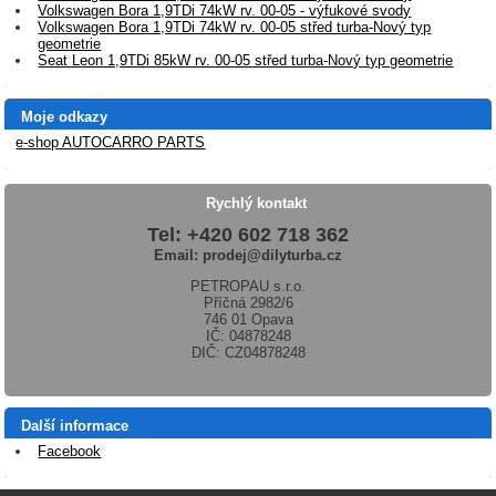
Volkswagen Bora 1,9TDi 74kW rv. 00-05 - výfukové svody
Volkswagen Bora 1,9TDi 74kW rv. 00-05 střed turba-Nový typ
geometrie
Seat Leon 1,9TDi 85kW rv. 00-05 střed turba-Nový typ geometrie
Moje odkazy
e-shop AUTOCARRO PARTS
Rychlý kontakt
Tel: +420 602 718 362
Email: prodej@dilyturba.cz
PETROPAU s.r.o.
Příčná 2982/6
746 01 Opava
IČ: 04878248
DIČ: CZ04878248
Další informace
Facebook