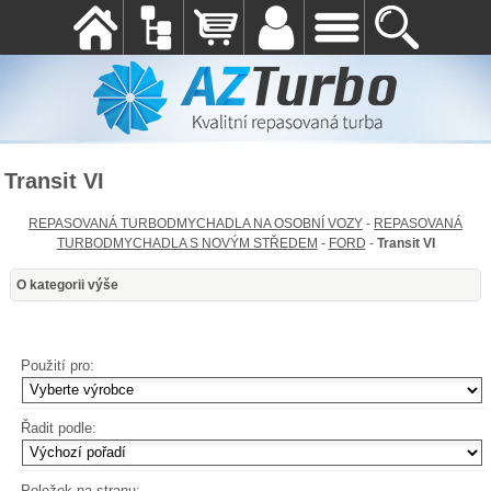
Transit VI
REPASOVANÁ TURBODMYCHADLA NA OSOBNÍ VOZY
-
REPASOVANÁ
TURBODMYCHADLA S NOVÝM STŘEDEM
-
FORD
-
Transit VI
O kategorii výše
Použití pro:
Řadit podle:
Položek na stranu: