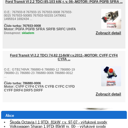
Ford Transit VI 2.2 TDCi 85,103 kW, r. v. 06-,MOTOR: PGFA PGFB SFRA ...
O.E.: 767933-8 767933-15 767933-0008 767933-
0015 767933-5008S 767933-5015S 1479061
1495914 1692434 ...
Číslo turba:
767933-0008
Motor:
PGFA PGFB SFRA SRFB SRFC UHFA
Zobrazit detail
Dostupnost:
skladem
Ford Transit VI 2.2 TDCi 74,82,114kW r.v.2011-,MOTOR: CVFF CYF4
CYFA ...
O.E.: GTB1749VK 786880-6 786880-12 786880-19
786880-21 786880-23 786880-0006 786880-0012
...
Číslo turba:
786880-0006
Motor:
CVFF CYF4 CYFA CYFB CYFC CYFD
CYFF DRF4 DRF5 DRFF
Zobrazit detail
Akce
Škoda Octavia I 1,9TDi, 81kW, r.v. 97-07 - výfukové svody
Volkswagen Sharan 1,9TDi 85kW rv. 00- - výfukové svody