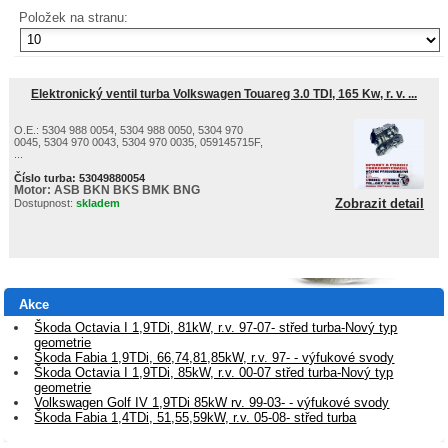
Položek na stranu:
Elektronický ventil turba Volkswagen Touareg 3.0 TDI, 165 Kw, r. v. ...
O.E.: 5304 988 0054, 5304 988 0050, 5304 970
0045, 5304 970 0043, 5304 970 0035, 059145715F,
...
Číslo turba:
53049880054
Motor:
ASB BKN BKS BMK BNG
Zobrazit detail
Dostupnost:
skladem
Akce
Škoda Octavia I 1,9TDi, 81kW, r.v. 97-07- střed turba-Nový typ
geometrie
Škoda Fabia 1,9TDi, 66,74,81,85kW, r.v. 97- - výfukové svody
Škoda Octavia I 1,9TDi, 85kW, r.v. 00-07 střed turba-Nový typ
geometrie
Volkswagen Golf IV 1,9TDi 85kW rv. 99-03- - výfukové svody
Škoda Fabia 1,4TDi, 51,55,59kW, r.v. 05-08- střed turba