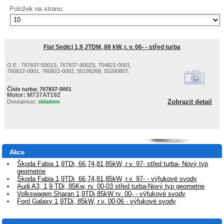
Položek na stranu:
Fiat Sedici 1.9 JTDM, 88 kW, r. v. 06- - střed turba
O.E.: 767837-5001S, 767837-9002S, 754821-0001,
760822-0001, 760822-0002, 55195268, 55200807,
...
Číslo turba:
767837-0001
Motor:
M737AT19Z
Zobrazit detail
Dostupnost:
skladem
Akce
Škoda Fabia 1,9TDi, 66,74,81,85kW, r.v. 97- střed turba- Nový typ
geometrie
Škoda Fabia 1,9TDi, 66,74,81,85kW, r.v. 97- - výfukové svody
Audi A3, 1,9 TDi, 85Kw, rv. 00-03 střed turba-Nový typ geometrie
Volkswagen Sharan 1,9TDi 85kW rv. 00- - výfukové svody
Ford Galaxy 1,9TDi, 85kW, r.v. 00-06 - výfukové svody