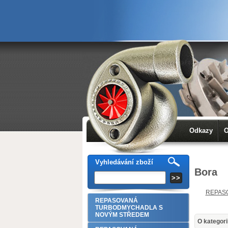
Odkazy
O
Vyhledávání zboží
Bora
REPAS
REPASOVANÁ
TURBODMYCHADLA S
NOVÝM STŘEDEM
O kategori