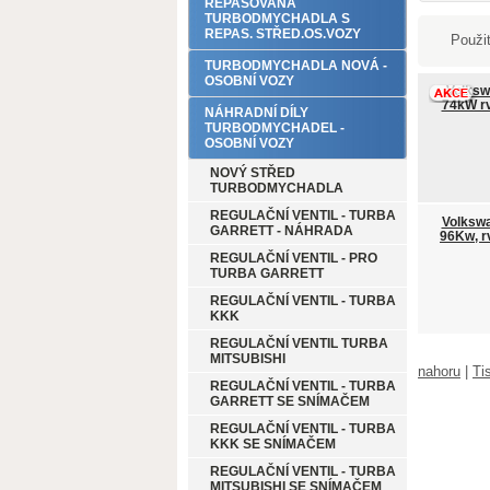
REPASOVANÁ
TURBODMYCHADLA S
REPAS. STŘED.OS.VOZY
Použit
TURBODMYCHADLA NOVÁ -
OSOBNÍ VOZY
Volksw
74kW rv
NÁHRADNÍ DÍLY
TURBODMYCHADEL -
OSOBNÍ VOZY
NOVÝ STŘED
TURBODMYCHADLA
REGULAČNÍ VENTIL - TURBA
Volkswa
GARRETT - NÁHRADA
96Kw, r
REGULAČNÍ VENTIL - PRO
TURBA GARRETT
REGULAČNÍ VENTIL - TURBA
KKK
REGULAČNÍ VENTIL TURBA
MITSUBISHI
nahoru
|
Ti
REGULAČNÍ VENTIL - TURBA
GARRETT SE SNÍMAČEM
REGULAČNÍ VENTIL - TURBA
KKK SE SNÍMAČEM
REGULAČNÍ VENTIL - TURBA
MITSUBISHI SE SNÍMAČEM