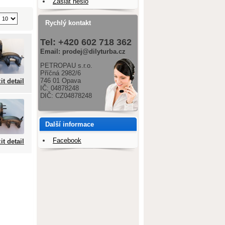
Zaslat heslo
Rychlý kontakt
Tel: +420 602 718 362
Email: prodej@dilyturba.cz
PETROPAU s.r.o.
Příčná 2982/6
746 01 Opava
it detail
IČ: 04878248
DIČ: CZ04878248
Další informace
Facebook
it detail