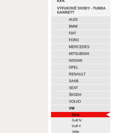
KKK
VÝFUKOVÉ SVODY - TURBA
GARRETT
AUDI
BMW
FIAT
FORD
MERCEDES
MITSUBISHI
NISSAN
OPEL
RENAULT
SAAB
SEAT
ŠKODA
VOLVO
VW
Bora
Golf IV
Golf V
Jetta