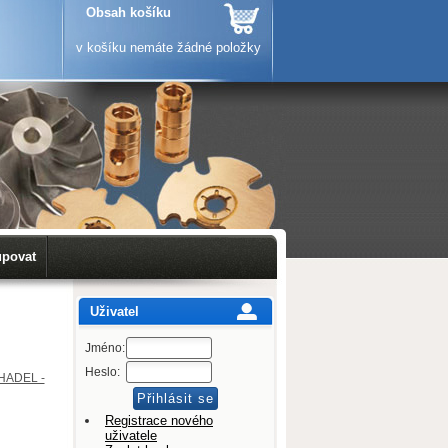
Obsah košíku
v košíku nemáte žádné položky
upovat
Uživatel
Jméno:
Heslo:
HADEL -
Registrace nového
uživatele