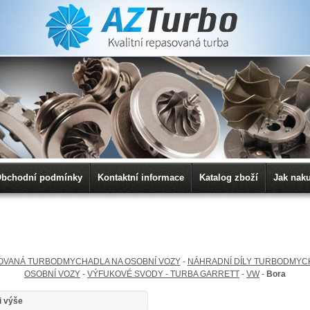
bchodní podmínky
Kontaktní informace
Katalog zboží
Jak nak
OVANÁ TURBODMYCHADLA NA OSOBNÍ VOZY
-
NÁHRADNÍ DÍLY TURBODMYC
OSOBNÍ VOZY
-
VÝFUKOVÉ SVODY - TURBA GARRETT
-
VW
-
Bora
i výše