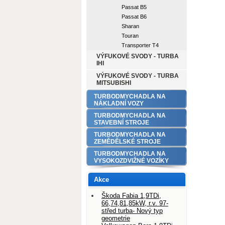
Passat B5
Passat B6
Sharan
Touran
Transporter T4
VÝFUKOVÉ SVODY - TURBA
IHI
VÝFUKOVÉ SVODY - TURBA
MITSUBISHI
TURBODMYCHADLA NA
NÁKLADNÍ VOZY
TURBODMYCHADLA NA
STAVEBNÍ STROJE
TURBODMYCHADLA NA
ZEMĚDĚLSKÉ STROJE
TURBODMYCHADLA NA
VYSOKOZDVIŽNÉ VOZÍKY
Akce
Škoda Fabia 1,9TDi,
66,74,81,85kW, r.v. 97-
střed turba- Nový typ
geometrie