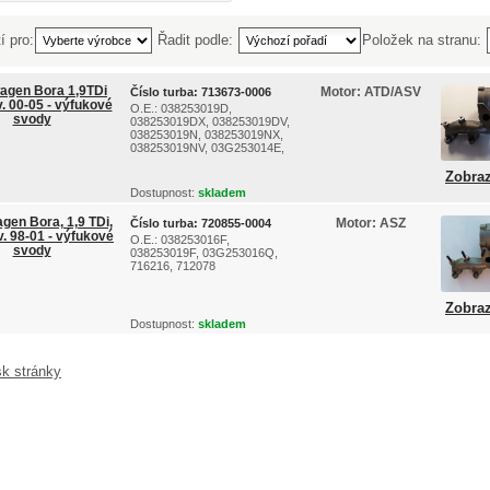
í pro:
Řadit podle:
Položek na stranu:
agen Bora 1,9TDi
Motor:
ATD/ASV
Číslo turba:
713673-0006
. 00-05 - výfukové
O.E.: 038253019D,
svody
038253019DX, 038253019DV,
038253019N, 038253019NX,
038253019NV, 03G253014E,
...
Zobraz
Dostupnost:
skladem
gen Bora, 1,9 TDi,
Motor:
ASZ
Číslo turba:
720855-0004
v. 98-01 - výfukové
O.E.: 038253016F,
svody
038253019F, 03G253016Q,
716216, 712078
Zobraz
Dostupnost:
skladem
sk stránky