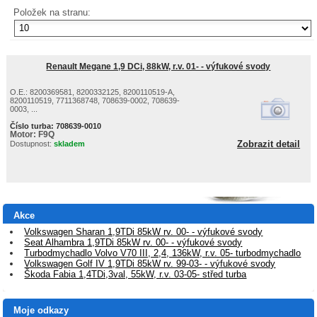
Položek na stranu:
Renault Megane 1,9 DCi, 88kW, r.v. 01- - výfukové svody
O.E.: 8200369581, 8200332125, 8200110519-A,
8200110519, 7711368748, 708639-0002, 708639-
0003, ...
Číslo turba:
708639-0010
Motor:
F9Q
Zobrazit detail
Dostupnost:
skladem
Akce
Volkswagen Sharan 1,9TDi 85kW rv. 00- - výfukové svody
Seat Alhambra 1,9TDi 85kW rv. 00- - výfukové svody
Turbodmychadlo Volvo V70 III, 2,4, 136kW, r.v. 05- turbodmychadlo
Volkswagen Golf IV 1,9TDi 85kW rv. 99-03- - výfukové svody
Škoda Fabia 1,4TDi,3val, 55kW, r.v. 03-05- střed turba
Moje odkazy