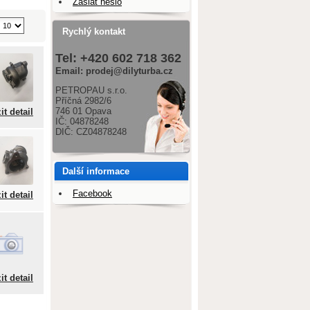
Zaslat heslo
Rychlý kontakt
Tel: +420 602 718 362
Email: prodej@dilyturba.cz
PETROPAU s.r.o.
Příčná 2982/6
746 01 Opava
it detail
IČ: 04878248
DIČ: CZ04878248
Další informace
Facebook
it detail
it detail