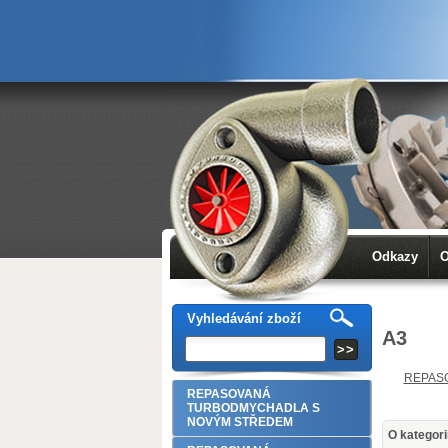
Odkazy
O
Vyhledávání zboží
A3
REPAS
REPASOVANÁ
TURBODMYCHADLA S
NOVÝM STŘEDEM
O kategori