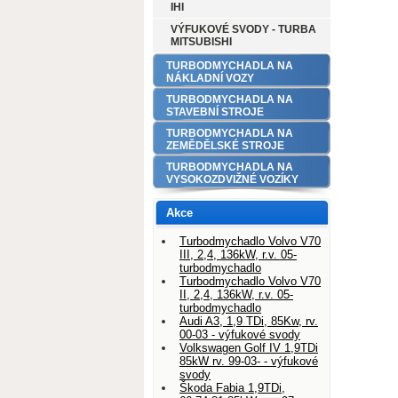
IHI
VÝFUKOVÉ SVODY - TURBA
MITSUBISHI
TURBODMYCHADLA NA
NÁKLADNÍ VOZY
TURBODMYCHADLA NA
STAVEBNÍ STROJE
TURBODMYCHADLA NA
ZEMĚDĚLSKÉ STROJE
TURBODMYCHADLA NA
VYSOKOZDVIŽNÉ VOZÍKY
Akce
Turbodmychadlo Volvo V70
III, 2,4, 136kW, r.v. 05-
turbodmychadlo
Turbodmychadlo Volvo V70
II, 2,4, 136kW, r.v. 05-
turbodmychadlo
Audi A3, 1,9 TDi, 85Kw, rv.
00-03 - výfukové svody
Volkswagen Golf IV 1,9TDi
85kW rv. 99-03- - výfukové
svody
Škoda Fabia 1,9TDi,