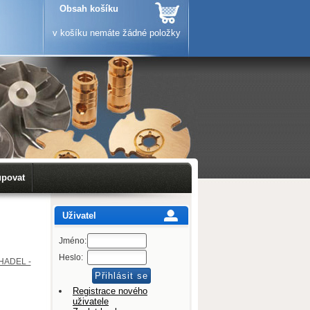
Obsah košíku
v košíku nemáte žádné položky
upovat
Uživatel
Jméno:
Heslo:
HADEL -
Registrace nového
uživatele