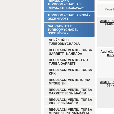
REPASOVANÁ
TURBODMYCHADLA S
REPAS. STŘED.OS.VOZY
Použit
TURBODMYCHADLA NOVÁ -
OSOBNÍ VOZY
Audi A3 1.
98-00 
NÁHRADNÍ DÍLY
TURBODMYCHADEL -
OSOBNÍ VOZY
NOVÝ STŘED
TURBODMYCHADLA
REGULAČNÍ VENTIL - TURBA
Audi A3, 1
GARRETT - NÁHRADA
03- 
REGULAČNÍ VENTIL - PRO
TURBA GARRETT
REGULAČNÍ VENTIL - TURBA
KKK
REGULAČNÍ VENTIL TURBA
Audi A3, 1
MITSUBISHI
08 -
REGULAČNÍ VENTIL - TURBA
GARRETT SE SNÍMAČEM
REGULAČNÍ VENTIL - TURBA
KKK SE SNÍMAČEM
REGULAČNÍ VENTIL - TURBA
MITSUBISHI SE SNÍMAČEM