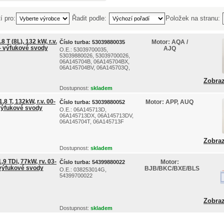
í pro:
Řadit podle:
Položek na stranu:
8 T (8L), 132 kW, r.v.
Motor:
AQA /
Číslo turba:
53039880035
- výfukové svody
AJQ
O.E.: 53039700035,
53039880026, 53039700026,
06A145704B, 06A145704BX,
06A145704BV, 06A145703Q,
...
Zobraz
Dostupnost:
skladem
,8 T, 132kW, r.v. 00-
Motor:
APP, AUQ
Číslo turba:
53039880052
výfukové svody
O.E.: 06A145713D,
06A145713DX, 06A145713DV,
06A145704T, 06A145713F
Zobraz
Dostupnost:
skladem
,9 TDi, 77kW, rv. 03-
Motor:
Číslo turba:
54399880022
 výfukové svody
BJB/BKC/BXE/BLS
O.E.: 038253014G,
54399700022
Zobraz
Dostupnost:
skladem