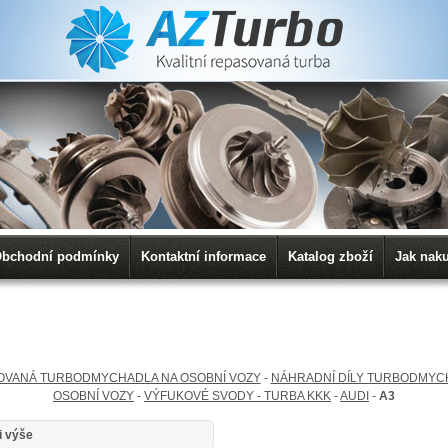
bchodní podmínky
Kontaktní informace
Katalog zboží
Jak nak
OVANÁ TURBODMYCHADLA NA OSOBNÍ VOZY
-
NÁHRADNÍ DÍLY TURBODMYC
OSOBNÍ VOZY
-
VÝFUKOVÉ SVODY - TURBA KKK
-
AUDI
-
A3
i výše