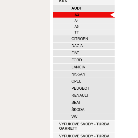
KKK
AUDI
A3
A4
A6
TT
CITROEN
DACIA
FIAT
FORD
LANCIA
NISSAN
OPEL
PEUGEOT
RENAULT
SEAT
ŠKODA
VW
VÝFUKOVÉ SVODY - TURBA
GARRETT
VÝFUKOVÉ SVODY - TURBA