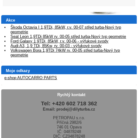
Akce
Škoda Octavia I 1,9TDi, 85kW, r.v. 00-07 střed turba-Nový typ
geometrie
Seat Leon 1,9TDi 85kW rv. 00-05 střed turba-Nový typ geometrie
Ford Galaxy 1,9TDi, 85kW, r.v. 00-06 - výfukové svody
Audi A3, 1,9 TDi, 85Kw, rv. 00-03 - výfukové svody
Volkswagen Bora 1,9TDi 74kW rv. 00-05 střed turba-Nový typ
geometrie
Moje odkazy
e-shop AUTOCARRO PARTS
Rychlý kontakt
Tel: +420 602 718 362
Email: prodej@dilyturba.cz
PETROPAU s.r.o.
Příčná 2982/6
746 01 Opava
IČ: 04878248
DIČ: CZ04878248