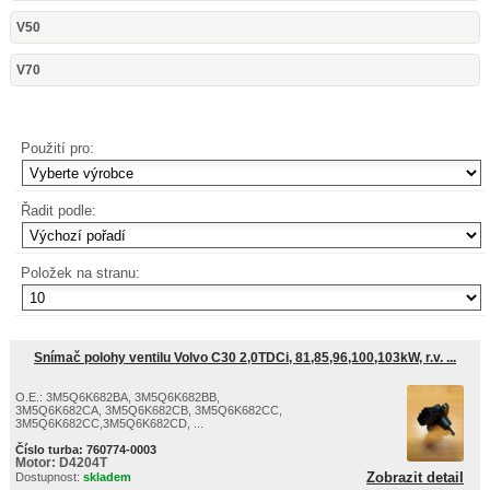
V50
V70
Použití pro:
Řadit podle:
Položek na stranu:
Snímač polohy ventilu Volvo C30 2,0TDCi, 81,85,96,100,103kW, r.v. ...
O.E.: 3M5Q6K682BA, 3M5Q6K682BB,
3M5Q6K682CA, 3M5Q6K682CB, 3M5Q6K682CC,
3M5Q6K682CC,3M5Q6K682CD, ...
Číslo turba:
760774-0003
Motor:
D4204T
Zobrazit detail
Dostupnost:
skladem