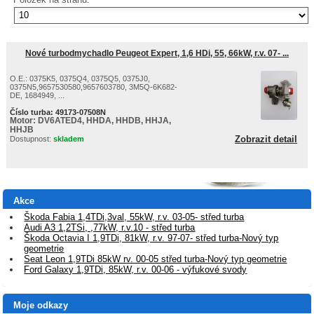
Nové turbodmychadlo Peugeot Expert, 1,6 HDi, 55, 66kW, r.v. 07- ...
O.E.: 0375K5, 0375Q4, 0375Q5, 0375J0,
0375N5,9657530580,9657603780, 3M5Q-6K682-
DE, 1684949, ...
Číslo turba:
49173-07508N
Motor:
DV6ATED4, HHDA, HHDB, HHJA,
HHJB
Zobrazit detail
Dostupnost:
skladem
Akce
Škoda Fabia 1,4TDi,3val, 55kW, r.v. 03-05- střed turba
Audi A3 1,2TSi, ,77kW, r.v.10 - střed turba
Škoda Octavia I 1,9TDi, 81kW, r.v. 97-07- střed turba-Nový typ
geometrie
Seat Leon 1,9TDi 85kW rv. 00-05 střed turba-Nový typ geometrie
Ford Galaxy 1,9TDi, 85kW, r.v. 00-06 - výfukové svody
Moje odkazy