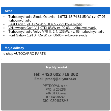
Akce
Turbodmychadlo Škoda Octavia I 1,9TDi, 66,74,81,85kW, r.v. 97-07 -
turbodmychadlo
Seat Leon 1,9TDi 85kW rv. 00-05 - výfukové svody
Volkswagen Golf IV 1,9TDi 85kW rv. 99-03- - výfukové svody
Turbodmychadlo Volvo V70 II, 2,4, 136kW, r.v. 05- turbodmychadlo
Ford Galaxy 1,9TDi, 85kW, r.v. 00-06 - výfukové svody
Moje odkazy
e-shop AUTOCARRO PARTS
Rychlý kontakt
Tel: +420 602 718 362
Email: prodej@dilyturba.cz
PETROPAU s.r.o.
Příčná 2982/6
746 01 Opava
IČ: 04878248
DIČ: CZ04878248