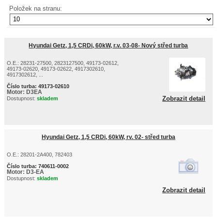
Položek na stranu:
Hyundai Getz, 1,5 CRDi, 60kW, r.v. 03-08- Nový střed turba
O.E.: 28231-27500, 2823127500, 49173-02612,
49173-02620, 49173-02622, 4917302610,
4917302612, ...
Číslo turba:
49173-02610
Motor:
D3EA
Zobrazit detail
Dostupnost:
skladem
Hyundai Getz, 1,5 CRDi, 60kW, rv. 02- střed turba
O.E.: 28201-2A400, 782403
Číslo turba:
740611-0002
Motor:
D3-EA
Dostupnost:
skladem
Zobrazit detail