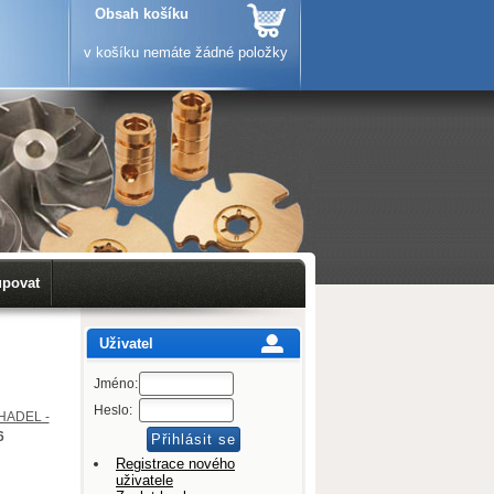
Obsah košíku
v košíku nemáte žádné položky
upovat
Uživatel
Jméno:
Heslo:
HADEL -
6
Registrace nového
uživatele