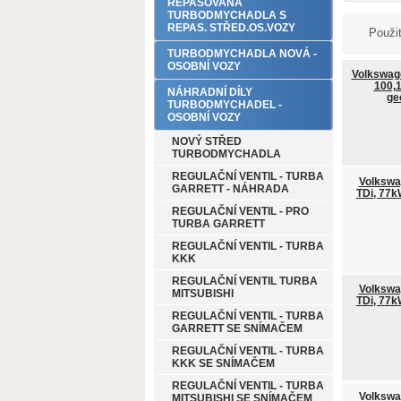
REPASOVANÁ
TURBODMYCHADLA S
REPAS. STŘED.OS.VOZY
Použit
TURBODMYCHADLA NOVÁ -
OSOBNÍ VOZY
Volkswag
100,1
NÁHRADNÍ DÍLY
ge
TURBODMYCHADEL -
OSOBNÍ VOZY
NOVÝ STŘED
TURBODMYCHADLA
REGULAČNÍ VENTIL - TURBA
Volkswa
GARRETT - NÁHRADA
TDi, 77k
REGULAČNÍ VENTIL - PRO
TURBA GARRETT
REGULAČNÍ VENTIL - TURBA
KKK
REGULAČNÍ VENTIL TURBA
Volkswa
MITSUBISHI
TDi, 77k
REGULAČNÍ VENTIL - TURBA
GARRETT SE SNÍMAČEM
REGULAČNÍ VENTIL - TURBA
KKK SE SNÍMAČEM
REGULAČNÍ VENTIL - TURBA
Volkswa
MITSUBISHI SE SNÍMAČEM