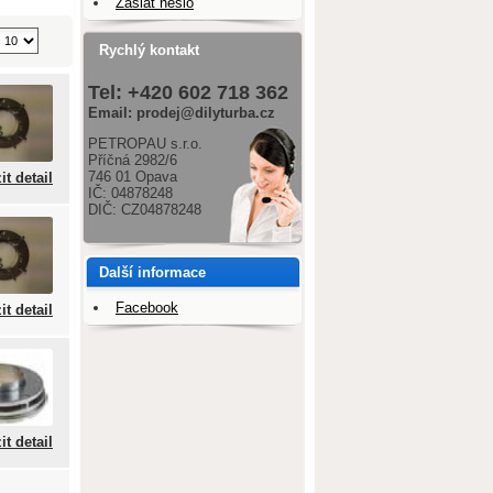
Zaslat heslo
Rychlý kontakt
Tel: +420 602 718 362
Email: prodej@dilyturba.cz
PETROPAU s.r.o.
Příčná 2982/6
746 01 Opava
it detail
IČ: 04878248
DIČ: CZ04878248
Další informace
Facebook
it detail
it detail