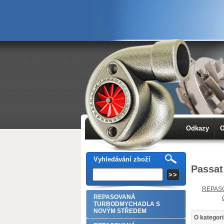
Odkazy
O
Vyhledávání zboží
Passat
REPAS
REPASOVANÁ
TURBODMYCHADLA S
NOVÝM STŘEDEM
O kategori