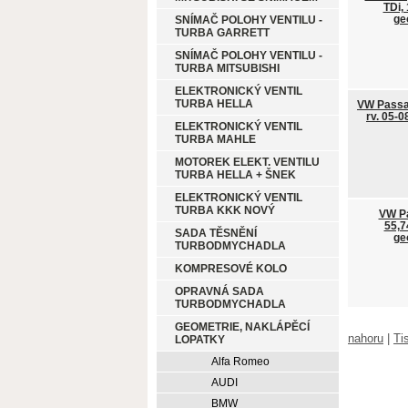
TDi, 
ge
SNÍMAČ POLOHY VENTILU -
TURBA GARRETT
SNÍMAČ POLOHY VENTILU -
TURBA MITSUBISHI
ELEKTRONICKÝ VENTIL
TURBA HELLA
VW Passat
rv. 05-0
ELEKTRONICKÝ VENTIL
TURBA MAHLE
MOTOREK ELEKT. VENTILU
TURBA HELLA + ŠNEK
ELEKTRONICKÝ VENTIL
TURBA KKK NOVÝ
VW Pa
55,7
SADA TĚSNĚNÍ
ge
TURBODMYCHADLA
KOMPRESOVÉ KOLO
OPRAVNÁ SADA
TURBODMYCHADLA
GEOMETRIE, NAKLÁPĚCÍ
nahoru
|
Ti
LOPATKY
Alfa Romeo
AUDI
BMW