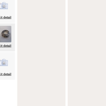
it detail
it detail
it detail