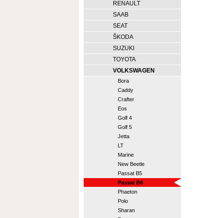
RENAULT
SAAB
SEAT
ŠKODA
SUZUKI
TOYOTA
VOLKSWAGEN
Bora
Caddy
Crafter
Eos
Golf 4
Golf 5
Jetta
LT
Marine
New Beetle
Passat B5
Passat B6
Phaeton
Polo
Sharan