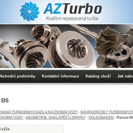
bchodní podmínky
Kontaktní informace
Katalog zboží
Jak nak
 B6
OVANÁ TURBODMYCHADLA NA OSOBNÍ VOZY
-
NÁHRADNÍ DÍLY TURBODMYC
OSOBNÍ VOZY
-
GEOMETRIE, NAKLÁPĚCÍ LOPATKY
-
VOLKSWAGEN
-
Passat B
i výše