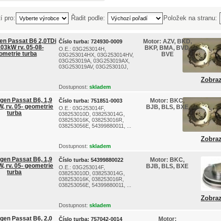
í pro:
Řadit podle:
Položek na stranu:
en Passat B6 2,0TDi
Motor:
AZV, BKD,
Číslo turba:
724930-0009
03kW rv. 05-08-
BKP, BMA, BVD,
O.E.: 03G253014H,
ometrie turba
BVE
03G253014HX, 03G253014HV,
03G253019A, 03G253019AX,
03G253019AV, 03G253010J,
...
Zobraz
Dostupnost:
skladem
gen Passat B6, 1,9
Motor:
BKC,
Číslo turba:
751851-0003
W, rv. 05- geometrie
BJB, BLS, BXE
O.E.: 03G253014F,
turba
038253010D, 038253014G,
038253016K, 038253016R,
038253056E, 54399880011, ...
Zobraz
Dostupnost:
skladem
gen Passat B6, 1,9
Motor:
BKC,
Číslo turba:
54399880022
W, rv. 05- geometrie
BJB, BLS, BXE
O.E.: 03G253014F,
turba
038253010D, 038253014G,
038253016K, 038253016R,
038253056E, 54399880011, ...
Zobraz
Dostupnost:
skladem
gen Passat B6, 2,0
Motor:
Číslo turba:
757042-0014