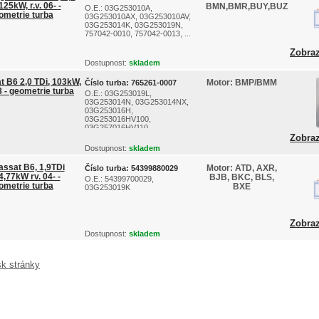
125kW, r.v. 06- -
BMN,BMR,BUY,BUZ
O.E.: 03G253010A,
ometrie turba
03G253010AX, 03G253010AV,
03G253014K, 03G253019N,
757042-0010, 757042-0013, ...
Zobraz
Dostupnost:
skladem
 B6 2,0 TDi, 103kW,
Motor:
BMP/BMM
Číslo turba:
765261-0007
8 - geometrie turba
O.E.: 03G253019L,
03G253014N, 03G253014NX,
03G253016H,
03G253016HV100,
03G257016HV110, ...
Zobraz
Dostupnost:
skladem
ssat B6, 1,9TDi
Motor:
ATD, AXR,
Číslo turba:
54399880029
4,77kW rv. 04- -
BJB, BKC, BLS,
O.E.: 54399700029,
ometrie turba
BXE
03G253019K
Zobraz
Dostupnost:
skladem
sk stránky