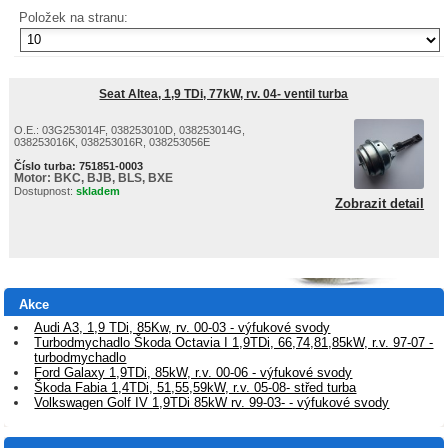
Položek na stranu:
Seat Altea, 1,9 TDi, 77kW, rv. 04- ventil turba
O.E.: 03G253014F, 038253010D, 038253014G,
038253016K, 038253016R, 038253056E
Číslo turba:
751851-0003
Motor:
BKC, BJB, BLS, BXE
Dostupnost:
skladem
Zobrazit detail
Akce
Audi A3, 1,9 TDi, 85Kw, rv. 00-03 - výfukové svody
Turbodmychadlo Škoda Octavia I 1,9TDi, 66,74,81,85kW, r.v. 97-07 -
turbodmychadlo
Ford Galaxy 1,9TDi, 85kW, r.v. 00-06 - výfukové svody
Škoda Fabia 1,4TDi, 51,55,59kW, r.v. 05-08- střed turba
Volkswagen Golf IV 1,9TDi 85kW rv. 99-03- - výfukové svody