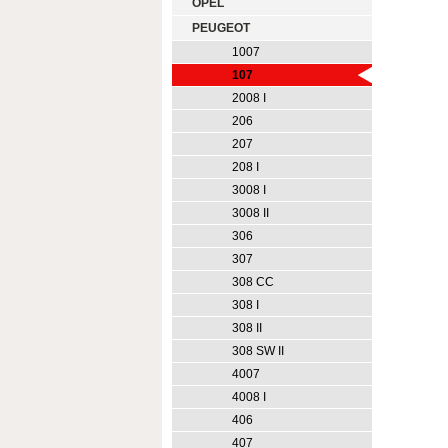
OPEL
PEUGEOT
1007
107
2008 I
206
207
208 I
3008 I
3008 II
306
307
308 CC
308 I
308 II
308 SW II
4007
4008 I
406
407