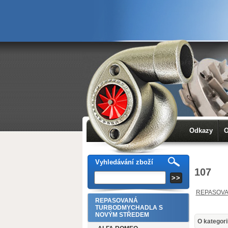
Odkazy
O
Vyhledávání zboží
107
REPASOVA
REPASOVANÁ
TURBODMYCHADLA S
NOVÝM STŘEDEM
O kategori