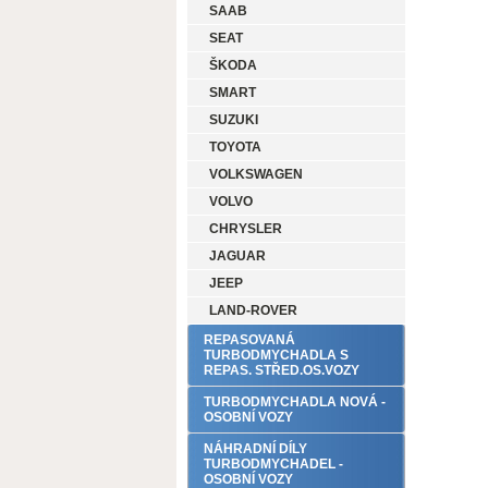
SAAB
SEAT
ŠKODA
SMART
SUZUKI
TOYOTA
VOLKSWAGEN
VOLVO
CHRYSLER
JAGUAR
JEEP
LAND-ROVER
REPASOVANÁ
TURBODMYCHADLA S
REPAS. STŘED.OS.VOZY
TURBODMYCHADLA NOVÁ -
OSOBNÍ VOZY
NÁHRADNÍ DÍLY
TURBODMYCHADEL -
OSOBNÍ VOZY