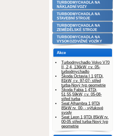
TURBODMYCHADLA NA
NÁKLADNÍ VOZY
TURBODMYCHADLA NA
STAVEBNÍ STROJE
TURBODMYCHADLA NA
ZEMĚDĚLSKÉ STROJE
TURBODMYCHADLA NA
VYSOKOZDVIŽNÉ VOZÍKY
Akce
Turbodmychadlo Volvo V70
II, 2,4, 136kW, r.v. 05-
turbodmychadlo
Škoda Octavia I 1,9TDi,
81kW, r.v. 97-07- střed
turba-Nový typ geometrie
Škoda Fabia 1,4TDi,
51,55,59kW, r.v. 05-08-
střed turba
Seat Alhambra 1,9TDi
85kW rv. 00- - výfukové
svody
Seat Leon 1,9TDi 85kW rv.
00-05 střed turba-Nový typ
geometrie