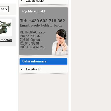
Zaslat heslo
Rychlý kontakt
Tel: +420 602 718 362
Email: prodej@dilyturba.cz
PETROPAU s.r.o.
Příčná 2982/6
746 01 Opava
it detail
IČ: 04878248
DIČ: CZ04878248
Další informace
Facebook