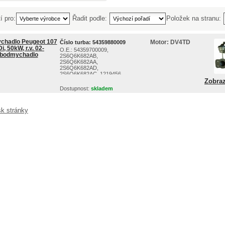
í pro:
Řadit podle:
Položek na stranu:
chadlo Peugeot 107
Motor:
DV4TD
Číslo turba:
54359880009
i, 50kW, r.v. 02-
O.E.: 54359700009,
rbodmychadlo
2S6Q6K682AB,
2S6Q6K682AA,
2S6Q6K682AD,
2S6Q6K682AC, 1219456,
1488986, 1348618, ...
Zobraz
Dostupnost:
skladem
sk stránky