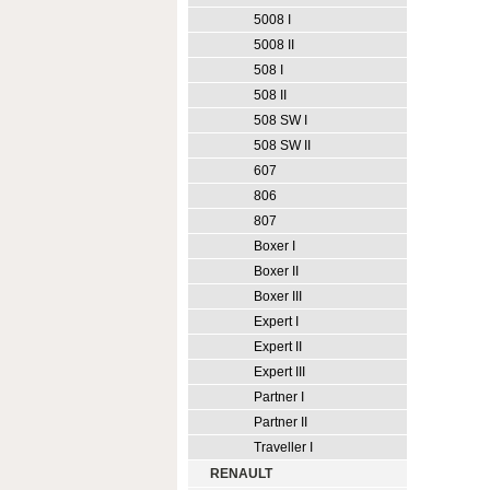
5008 I
5008 II
508 I
508 II
508 SW I
508 SW II
607
806
807
Boxer I
Boxer II
Boxer III
Expert I
Expert II
Expert III
Partner I
Partner II
Traveller I
RENAULT