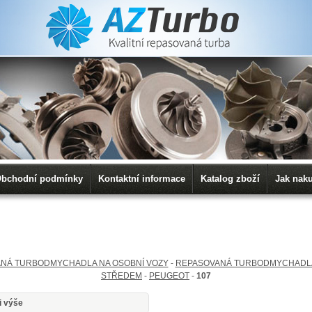
bchodní podmínky
Kontaktní informace
Katalog zboží
Jak nak
NÁ TURBODMYCHADLA NA OSOBNÍ VOZY
-
REPASOVANÁ TURBODMYCHADL
STŘEDEM
-
PEUGEOT
-
107
i výše