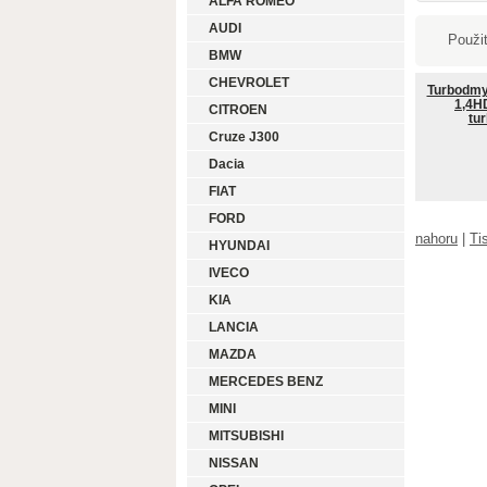
ALFA ROMEO
AUDI
Použit
BMW
CHEVROLET
Turbodmy
1,4HD
CITROEN
tu
Cruze J300
Dacia
FIAT
FORD
nahoru
|
Ti
HYUNDAI
IVECO
KIA
LANCIA
MAZDA
MERCEDES BENZ
MINI
MITSUBISHI
NISSAN