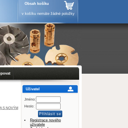
Obsah košíku
v košíku nemáte žádné položky
upovat
Uživatel
Jméno:
Heslo:
A S NOVÝM
Registrace nového
uživatele