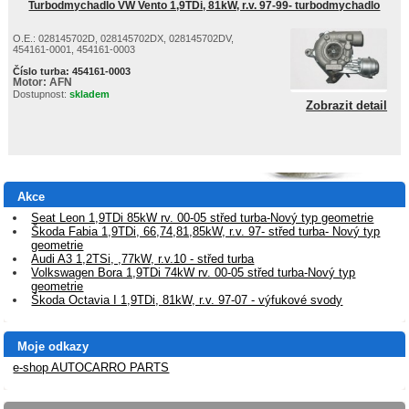
Turbodmychadlo VW Vento 1,9TDi, 81kW, r.v. 97-99- turbodmychadlo
O.E.: 028145702D, 028145702DX, 028145702DV,
454161-0001, 454161-0003
Číslo turba:
454161-0003
Motor:
AFN
Dostupnost:
skladem
Zobrazit detail
Akce
Seat Leon 1,9TDi 85kW rv. 00-05 střed turba-Nový typ geometrie
Škoda Fabia 1,9TDi, 66,74,81,85kW, r.v. 97- střed turba- Nový typ
geometrie
Audi A3 1,2TSi, ,77kW, r.v.10 - střed turba
Volkswagen Bora 1,9TDi 74kW rv. 00-05 střed turba-Nový typ
geometrie
Škoda Octavia I 1,9TDi, 81kW, r.v. 97-07 - výfukové svody
Moje odkazy
e-shop AUTOCARRO PARTS