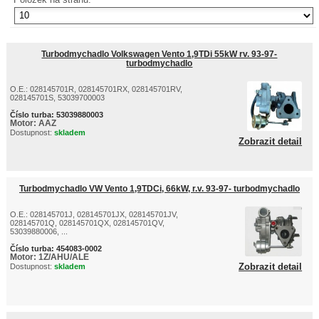
Turbodmychadlo Volkswagen Vento 1,9TDi 55kW rv. 93-97-
turbodmychadlo
O.E.: 028145701R, 028145701RX, 028145701RV,
028145701S, 53039700003
Číslo turba:
53039880003
Motor:
AAZ
Dostupnost:
skladem
Zobrazit detail
Turbodmychadlo VW Vento 1,9TDCi, 66kW, r.v. 93-97- turbodmychadlo
O.E.: 028145701J, 028145701JX, 028145701JV,
028145701Q, 028145701QX, 028145701QV,
53039880006, ...
Číslo turba:
454083-0002
Motor:
1Z/AHU/ALE
Zobrazit detail
Dostupnost:
skladem