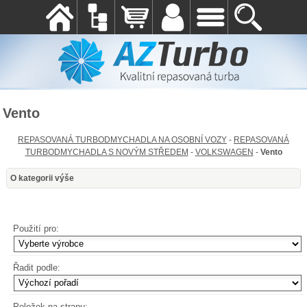
Vento
REPASOVANÁ TURBODMYCHADLA NA OSOBNÍ VOZY
-
REPASOVANÁ
TURBODMYCHADLA S NOVÝM STŘEDEM
-
VOLKSWAGEN
-
Vento
O kategorii výše
Použití pro:
Řadit podle:
Položek na stranu: